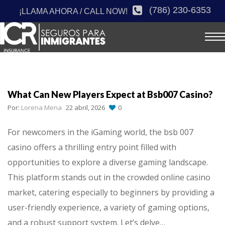
(786) 230-6353
¡LLAMA AHORA / CALL NOW!
What Can New Players Expect at Bsb007 Casino?
Por:
Lorena Mena
22 abril, 2026
0
For newcomers in the iGaming world, the bsb 007
casino offers a thrilling entry point filled with
opportunities to explore a diverse gaming landscape.
This platform stands out in the crowded online casino
market, catering especially to beginners by providing a
user-friendly experience, a variety of gaming options,
and a robust support system. Let’s delve…