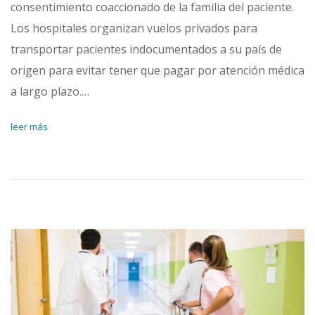
consentimiento coaccionado de la familia del paciente.
Los hospitales organizan vuelos privados para
transportar pacientes indocumentados a su país de
origen para evitar tener que pagar por atención médica
a largo plazo.…
leer más