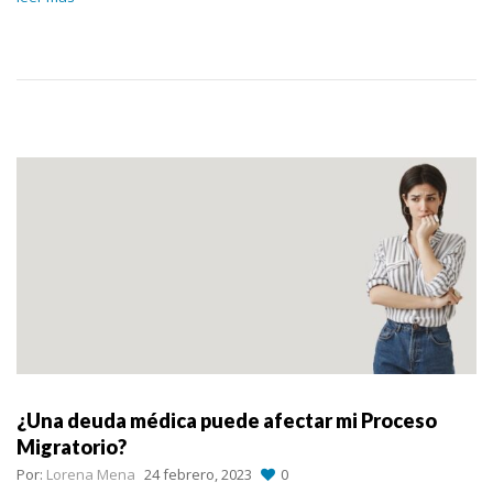
¿Una deuda médica puede afectar mi Proceso
Migratorio?
Por:
Lorena Mena
24 febrero, 2023
0