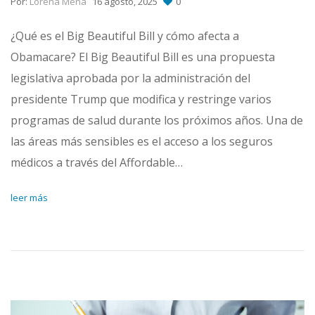
Por:
Lorena Mena
16 agosto, 2025
0
¿Qué es el Big Beautiful Bill y cómo afecta a
Obamacare? El Big Beautiful Bill es una propuesta
legislativa aprobada por la administración del
presidente Trump que modifica y restringe varios
programas de salud durante los próximos años. Una de
las áreas más sensibles es el acceso a los seguros
médicos a través del Affordable…
leer más