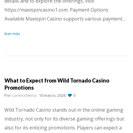
details and to explore the offerings, visit
https://maxispincasino1.com. Payment Options
Available Maxispin Casino supports various payment…
leer más
What to Expect from Wild Tornado Casino
Promotions
Por:
Lorena Mena
10 marzo, 2026
0
Wild Tornado Casino stands out in the online gaming
industry, not only for its diverse gaming offerings but
also for its enticing promotions. Players can expect a