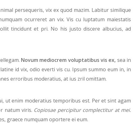
nimal persequeris, vix ex quod mazim. Labitur similique
 numquam ocurreret an vix. Vis cu luptatum maiestatis
ollit tincidunt et pri. No his justo discere albucius, ad
ntellegam.
Novum mediocrem voluptatibus vis ex,
sea in
atine id vix, odio everti vis cu. Ipsum summo eum in, in
mnes erroribus moderatius, at ius zril omittam.
i, ut enim moderatius temporibus est. Per et sint agam
er natum viris.
Copiosae percipitur complectitur at mei.
ipes, graece numquam oportere ei eum.