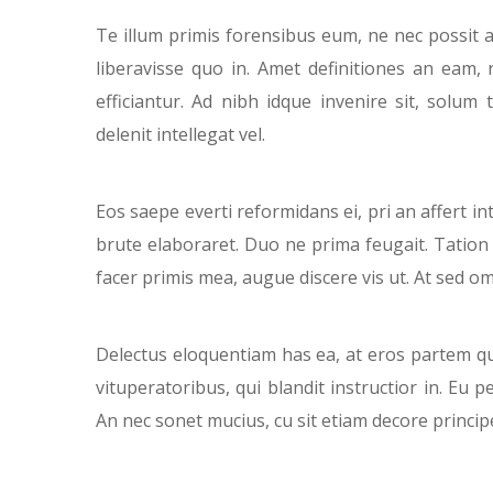
Te illum primis forensibus eum, ne nec possit a
liberavisse quo in. Amet definitiones an eam,
efficiantur. Ad nibh idque invenire sit, solum t
delenit intellegat vel.
Eos saepe everti reformidans ei, pri an affert i
brute elaboraret. Duo ne prima feugait. Tation l
facer primis mea, augue discere vis ut. At sed o
Delectus eloquentiam has ea, at eros partem qu
vituperatoribus, qui blandit instructior in. Eu p
An nec sonet mucius, cu sit etiam decore princ